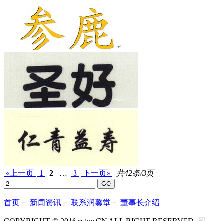
«上一页
1
2
…
3
下一页»
共42条/3页
首页
－
新闻资讯
－
联系润馨堂
－
董事长介绍
COPYRIGHT © 2016 rxtyy.CN ALL RIGHT RESERVED.
.蜀