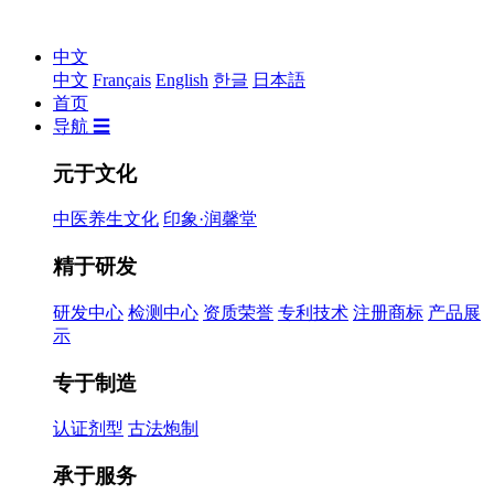
中文
中文
Français
English
한글
日本語
首页
导航 ☰
元于文化
中医养生文化
印象·润馨堂
精于研发
研发中心
检测中心
资质荣誉
专利技术
注册商标
产品展
示
专于制造
认证剂型
古法炮制
承于服务